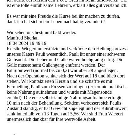
ist eine tolle einfühlsame Lehrerin, erklärt alles gut verständlich.
Es war mir eine Freude die Kurse bei ihr machen zu dürfen,
dank ich hat sich mein Leben nachhaltig verändert !
Wir sehen uns bestimmt bald wieder.
Manfred Skerlan
18.04.2024
19:49:19
Kerstin Wiegert unterstützte und verkürzte den Heilungsprozess
unseres Katers Pauli wesentlich. Pauli litt unter einer schweren
Gelbsucht. Die Leber und Galle waren hochgradig eitrig. Die
Galle musste samt Gallengang entfernt werden. Der
Bilirubinwert (normal bis zu 0,2) war über 28 angestiegen.
Nach der Operation senkte sich der Wert auf 18 und blieb dort
stehen. Wir kontaktierten Kerstin und sie schaffte es mit
Fernheilung Pauli zum Fressen zu bringen (er konnte praktisch
keine Nahrung aufnehmen und wurde mit Magensonde
ernährt). Die erste selbstständige Nahrungsaufnahme erfolgte
10 min nach der Behandlung. Seitdem verbessert sich Paulis
Zustand ständig, er hat Gewicht zugelegt und der Bilirubinwert
sank innerhalb von 13 Tagen auf 5,56. Wir sind Frau Wiegert
unermesslich dankbar für Ihre wertvolle Arbeit.