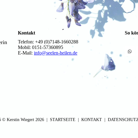
Kontakt
So kö
erin
Telefon: +49 (0)7148-1660288
Mobil: 0151-57360895
E-Mail:
info@seelen-heilen.de
6 © Kerstin Wiegert 2026 |
STARTSEITE
|
KONTAKT
|
DATEN­SCHUT