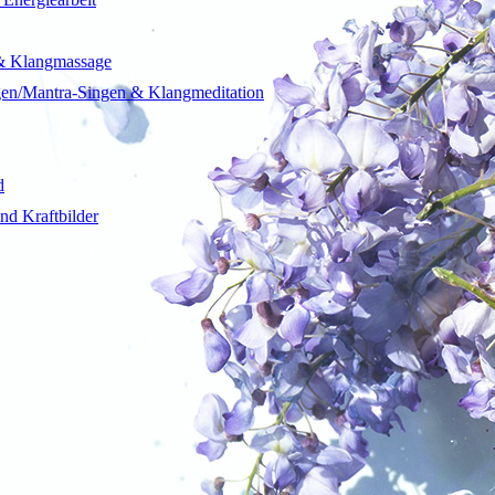
& Klangmassage
gen/Mantra-Singen & Klangmeditation
d
nd Kraftbilder