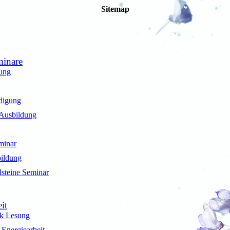
Sitemap
inare
dung
digung
 Ausbildung
minar
bildung
lsteine Seminar
it
k Lesung
 Energiearbeit